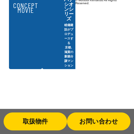
© Mutsubi Kensetsu All Rights
CONCEPT
Reserved.
シオ
MOVIE
ンシ
リー
ズ
睦備建
設がプ
ロデュ
ースす
る
京都、
滋賀の
新築分
譲マン
ション
取扱物件
お問い合わせ