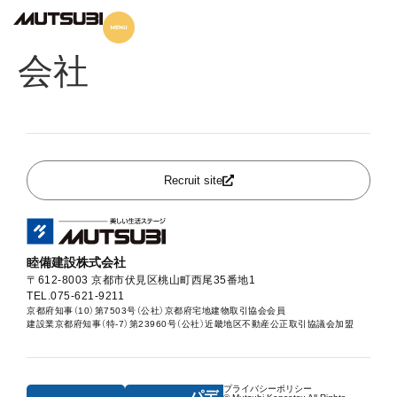
投稿者:
睦備建設株式
会社
Recruit site
睦備建設株式会社
〒612-8003 京都市伏見区桃山町西尾35番地1
TEL.075-621-9211
京都府知事（10）第7503号（公社）京都府宅地建物取引協会会員
建設業京都府知事（特-7）第23960号（公社）近畿地区不動産公正取引協議会加盟
プライバシーポリシー
パデ