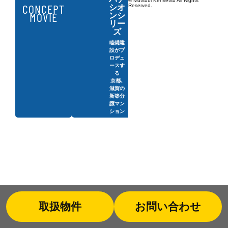
© Mutsubi Kensetsu All Rights
CONCEPT
Reserved.
シオ
MOVIE
ンシ
リー
ズ
睦備建
設がプ
ロデュ
ースす
る
京都、
滋賀の
新築分
譲マン
ション
取扱物件
お問い合わせ