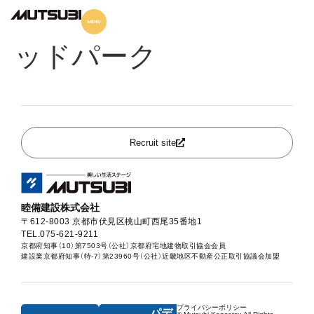
パデシオン京都七条ミ
ッドパーク
Recruit site
睦備建設株式会社
〒612-8003 京都市伏見区桃山町西尾35番地1
TEL.075-621-9211
京都府知事（10）第7503号（公社）京都府宅地建物取引協会会員
建設業京都府知事（特-7）第23960号（公社）近畿地区不動産公正取引協議会加盟
プライバシーポリシー
パデ