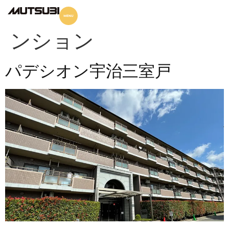
housing-type:
分譲マ
ンション
パデシオン宇治三室戸