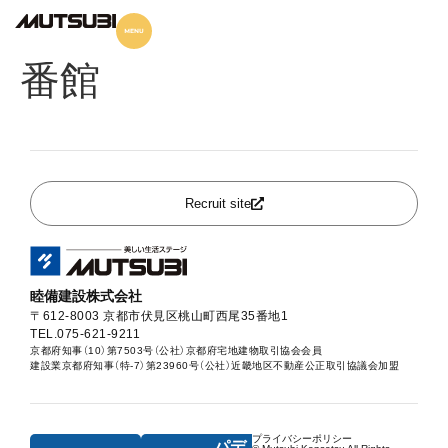
パデシオン伏見墨染Ⅱ
番館
Recruit site
睦備建設株式会社
〒612-8003 京都市伏見区桃山町西尾35番地1
TEL.075-621-9211
京都府知事（10）第7503号（公社）京都府宅地建物取引協会会員
建設業京都府知事（特-7）第23960号（公社）近畿地区不動産公正取引協議会加盟
プライバシーポリシー
パデ