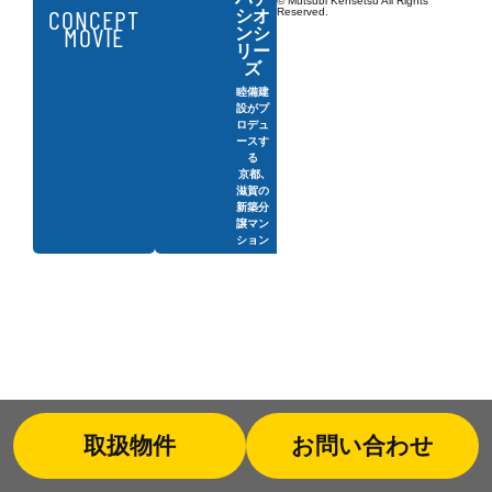
© Mutsubi Kensetsu All Rights
CONCEPT
Reserved.
シオ
MOVIE
ンシ
リー
ズ
睦備建
設がプ
ロデュ
ースす
る
京都、
滋賀の
新築分
譲マン
ション
取扱物件
お問い合わせ