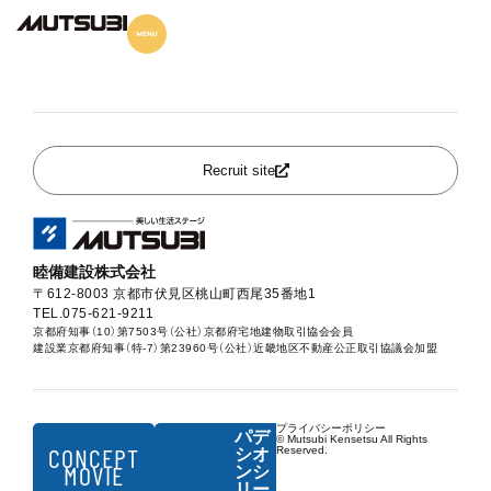
パデシオン伏見稲荷
Recruit site
睦備建設株式会社
〒612-8003 京都市伏見区桃山町西尾35番地1
TEL.075-621-9211
京都府知事（10）第7503号（公社）京都府宅地建物取引協会会員
建設業京都府知事（特-7）第23960号（公社）近畿地区不動産公正取引協議会加盟
プライバシーポリシー
パデ
© Mutsubi Kensetsu All Rights
CONCEPT
Reserved.
シオ
MOVIE
ンシ
リー