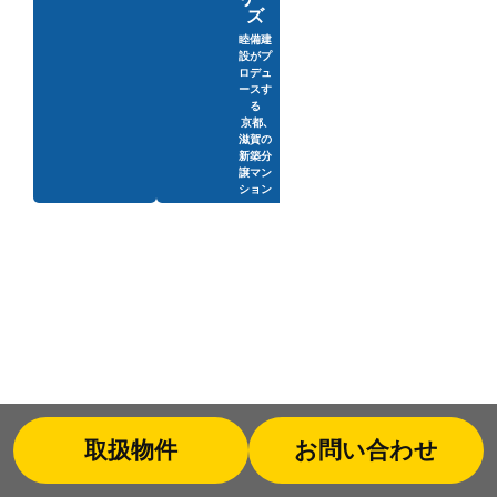
ズ
睦備建
設がプ
ロデュ
ースす
る
京都、
滋賀の
新築分
譲マン
ション
取扱物件
お問い合わせ