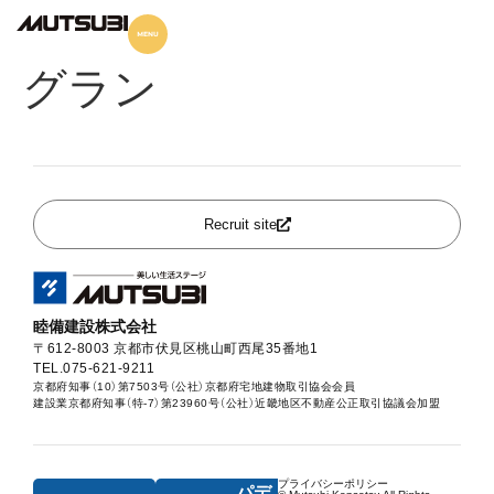
パデシオン御池西ノ京
グラン
Recruit site
睦備建設株式会社
〒612-8003 京都市伏見区桃山町西尾35番地1
TEL.075-621-9211
京都府知事（10）第7503号（公社）京都府宅地建物取引協会会員
建設業京都府知事（特-7）第23960号（公社）近畿地区不動産公正取引協議会加盟
プライバシーポリシー
パデ