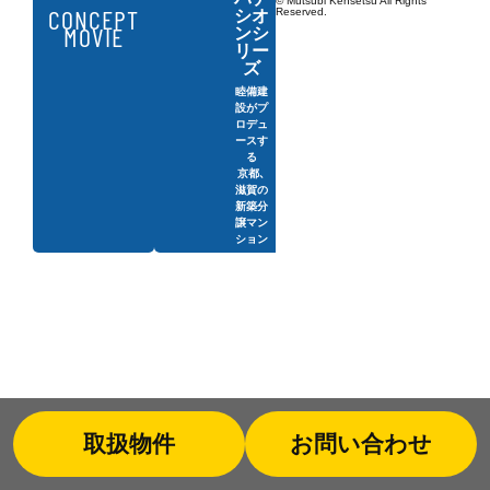
© Mutsubi Kensetsu All Rights
CONCEPT
Reserved.
シオ
MOVIE
ンシ
リー
ズ
睦備建
設がプ
ロデュ
ースす
る
京都、
滋賀の
新築分
譲マン
ション
取扱物件
お問い合わせ