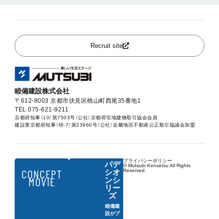
Recruit site
睦備建設株式会社
〒612-8003 京都市伏見区桃山町西尾35番地1
TEL.075-621-9211
京都府知事（10）第7503号（公社）京都府宅地建物取引協会会員
建設業京都府知事（特-7）第23960号（公社）近畿地区不動産公正取引協議会加盟
プライバシーポリシー
パデ
© Mutsubi Kensetsu All Rights
CONCEPT
Reserved.
シオ
MOVIE
ンシ
リー
ズ
睦備建
設がプ