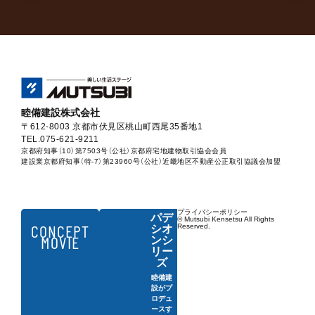
睦備建設株式会社
〒612-8003 京都市伏見区桃山町西尾35番地1
TEL.075-621-9211
京都府知事（10）第7503号（公社）京都府宅地建物取引協会会員
建設業京都府知事（特-7）第23960号（公社）近畿地区不動産公正取引協議会加盟
プライバシーポリシー
パデ
© Mutsubi Kensetsu All Rights
CONCEPT
Reserved.
シオ
MOVIE
ンシ
リー
ズ
睦備建
設がプ
ロデュ
ースす